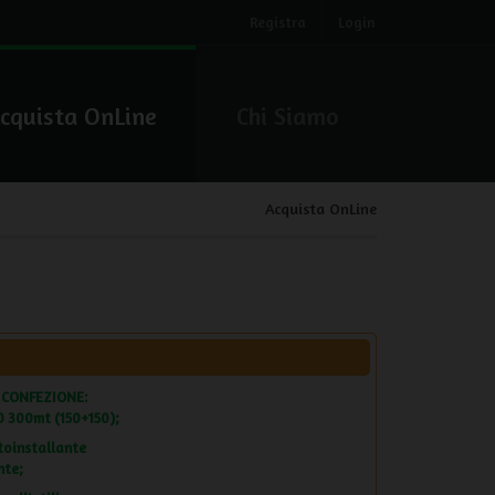
Registra
Login
cquista OnLine
Chi Siamo
Acquista OnLine
 CONFEZIONE:
0 300mt (150+150);
toinstallante
nte;